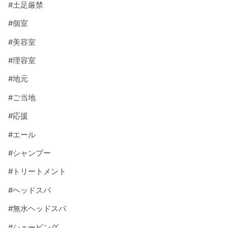
#
土足厳禁
#
個室
#
美容室
#
理容室
#
地元
#
ご当地
#
応援
#
エール
#
シャンプー
#
トリートメント
#
ヘッドスパ
#
無水ヘッドスパ
#
シェービング