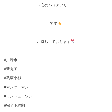
（心のバリアフリー）
です
お待ちしております
#
川崎市
#
新丸子
#
武蔵小杉
#
マンツーマン
#
ワントューワン
#
完全予約制