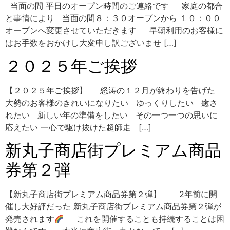
当面の間 平日のオープン時間のご連絡です 家庭の都合
と事情により 当面の間８：３０オープンから １０：００
オープンへ変更させていただきます 早朝利用のお客様に
はお手数をおかけし大変申し訳ございませ […]
２０２５年ご挨拶
【２０２５年ご挨拶】 怒涛の１２月が終わりを告げた
大勢のお客様のきれいになりたい ゆっくりしたい 癒さ
れたい 新しい年の準備をしたい その一つ一つの思いに
応えたい 一心で駆け抜けた超師走 […]
新丸子商店街プレミアム商品
券第２弾
【新丸子商店街プレミアム商品券第２弾】 2年前に開
催し大好評だった 新丸子商店街プレミアム商品券第２弾が
発売されます
これを開催することも持続することは困