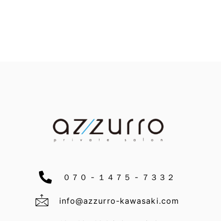
０７０ - １４７５ - ７３３２
info@azzurro-kawasaki.com