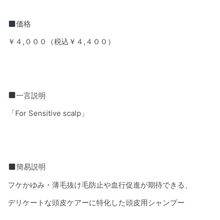
価格
￥４
,
０００（税込￥４
,
４００）
一言説明
「
For Sensitive scalp
」
簡易説明
フケかゆみ・薄毛抜け毛防止や血行促進が期待できる、
デリケートな頭皮ケアーに特化した頭皮用シャンプー