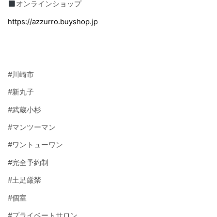
オンラインショップ
https://azzurro.buyshop.jp
#
川崎市
#
新丸子
#
武蔵小杉
#
マンツーマン
#
ワントューワン
#
完全予約制
#
土足厳禁
#
個室
#
プライベートサロン