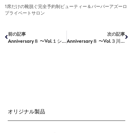
1
席だけの靴脱ぐ完全予約制ビューティー＆バーバーアズーロ
プライベートサロン
前の記事
次の記事
Anniversary８ 〜Vol.１シン・ウェブサイト〜
Anniversary８ 〜Vol.３川崎エールシャンプー＆トリートメント プライスリビジョン〜
オリジナル製品