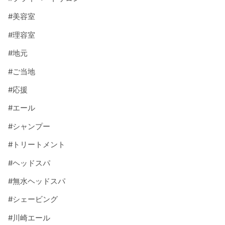
#
美容室
#
理容室
#
地元
#
ご当地
#
応援
#
エール
#
シャンプー
#
トリートメント
#
ヘッドスパ
#
無水ヘッドスパ
#
シェービング
#
川崎エール