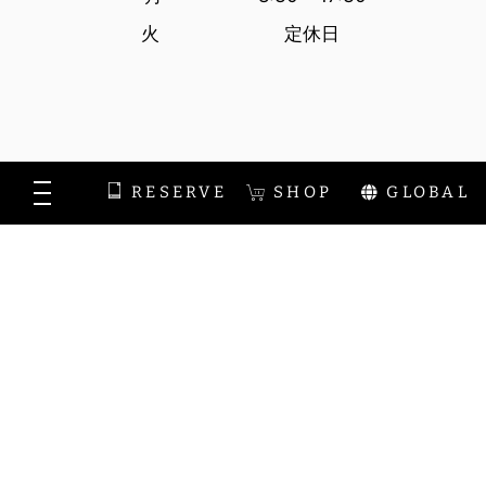
火 定休日
RESERVE
SHOP
GLOBAL