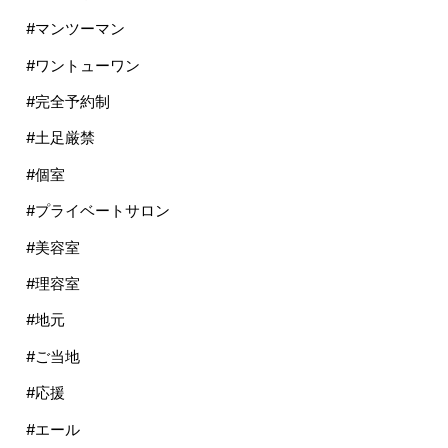
#マンツーマン
#ワントューワン
#完全予約制
#土足厳禁
#個室
#プライベートサロン
#美容室
#理容室
#地元
#ご当地
#応援
#エール