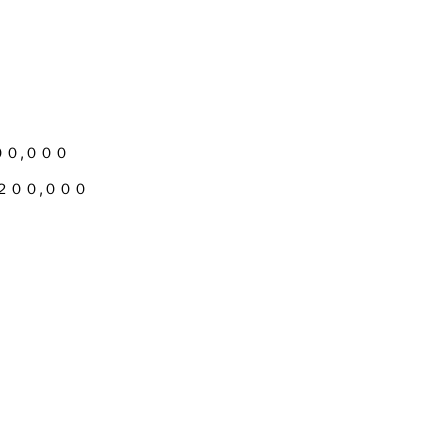
０,０００
２００,０００