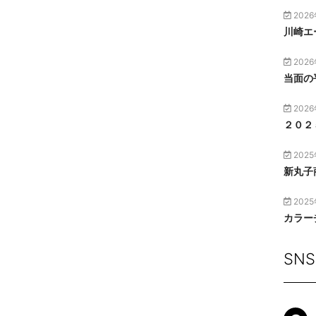
202
川崎エー
202
当面の
202
２０２
202
新丸子
202
カラー
SNS