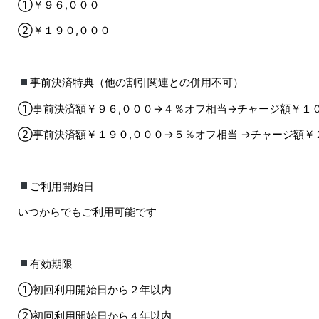
①￥９６,０００
②￥１９０,０００
事前決済特典（他の割引関連との併用不可）
①事前決済額￥９６,０００→４％オフ相当→チャージ額￥１０
②事前決済額￥１９０,０００→５％オフ相当 →チャージ額￥
ご利用開始日
いつからでもご利用可能です
有効期限
①初回利用開始日から２年以内
②初回利用開始日から４年以内