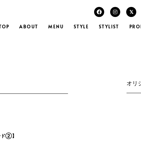
TOP
ABOUT
MENU
STYLE
STYLIST
PRO
オリ
ード②】