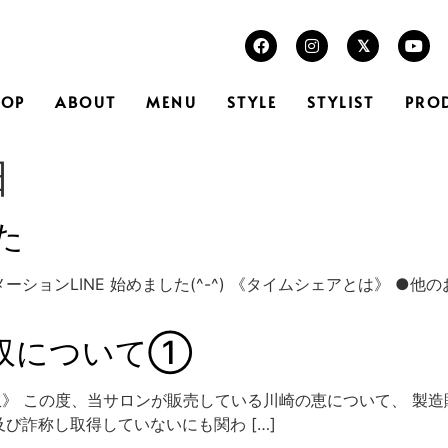
TOP
ABOUT
MENU
STYLE
STYLIST
PRO
日
た
ア&インフォメーションLINE 始めました(^-^) 《タイムシェアと
回収について①
収》 この度、当サロンが販売している川崎の恵について、 製
び詐称し取得していないにも関わ […]